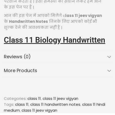
परेशान करता है | इसी समस्या का संधान लेकर हम आज
के इस पेज पर हैं |
आज की इस पेज में आपको मिलेंगे c
lass 11 jeev vigyan
के
Handwritten Notes
जिनके लिए आपको कोई भी
शुल्क देने की आवश्यकता नहीं है |
Class 11 Biology Handwritten
Notes PDF Download In Hindi
Reviews (0)
:
More Products
अगर आप
class 11 jeev vigyan handwritten notes
PDF Download
करना चाहते हैं तो आपको बस कुछ ही
स्टेप follow करने है और आप इन
Handwritten notes
को अपने phone में
download
कर लोगे |
Categories:
class 11
,
class 11 jeev vigyan
Tags:
class 11
,
class 11 handwritten notes
,
class 11 hindi
Class 11 Biology handwritten notes in hindi PDF
medium
,
class 11 jeev vigyan