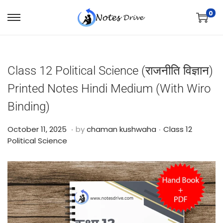
0
Class 12 Political Science (राजनीति विज्ञान)
Printed Notes Hindi Medium (With Wiro
Binding)
.
.
Posted on
Posted in
O
October 11, 2025
by
chaman kushwaha
Class 12
c
Political Science
t
o
b
e
r
2
4