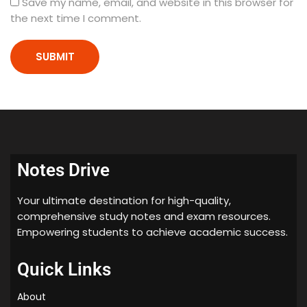
Save my name, email, and website in this browser for
d
the next time I comment.
i
u
m
(
W
i
t
h
S
p
Notes Drive
i
r
Your ultimate destination for high-quality,
a
comprehensive study notes and exam resources.
l
Empowering students to achieve academic success.
B
i
Quick Links
n
d
About
i