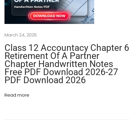
)
C
l
a
s
March 24, 2026
s
1
Class 12 Accountacy Chapter 6
2
Retirement Of A Partner
P
Chapter Handwritten Notes
h
y
Free PDF Download 2026-27
s
PDF Download 2026
i
c
Read more
s
(
भौ
ति
की
)