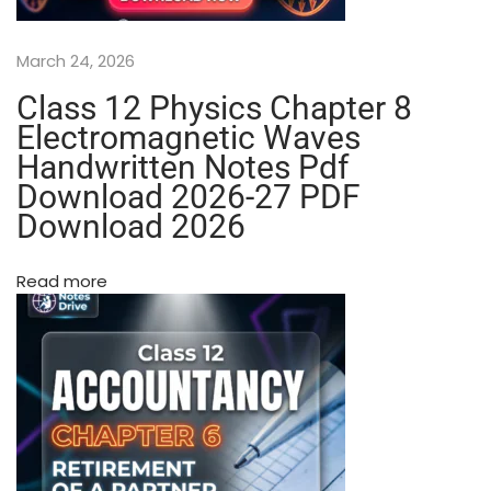
m
(
March 24, 2026
W
i
Class 12 Physics Chapter 8
t
Electromagnetic Waves
h
Handwritten Notes Pdf
S
Download 2026-27 PDF
p
i
Download 2026
r
a
Read more
l
B
i
n
d
i
n
g