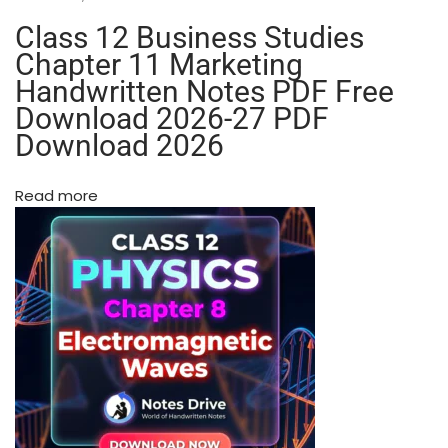
i
n
Class 12 Business Studies
t
Chapter 11 Marketing
e
Handwritten Notes PDF Free
d
Download 2026-27 PDF
N
Download 2026
o
t
e
Read more
s
H
i
n
d
i
M
e
d
i
u