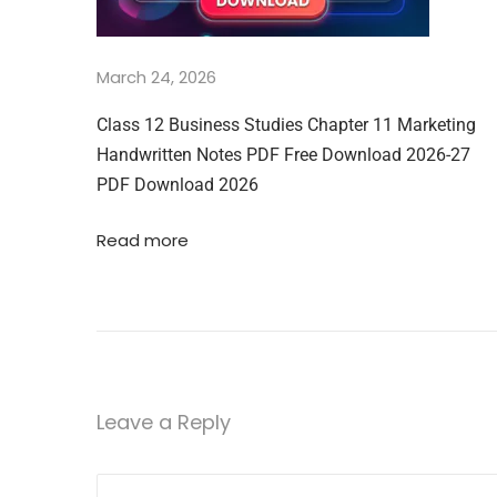
p
t
e
March 24, 2026
r
1
Class 12 Business Studies Chapter 11 Marketing
1
Handwritten Notes PDF Free Download 2026-27
A
PDF Download 2026
l
c
o
Read more
h
o
l
s
,
P
h
Leave a Reply
e
n
o