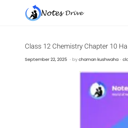
Class 12 Chemistry Chapter 10 H
.
.
Posted on
Po
O
September 22, 2025
by
chaman kushwaha
cl
c
t
o
b
e
r
2
4
,
2