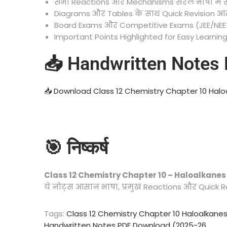
सभी Reactions और Mechanisms सरल भाषा में
Diagrams और Tables के साथ Quick Revision आ
Board Exams और Competitive Exams (JEE/NEET)
Important Points Highlighted for Easy Learnin
📥 Handwritten Notes
📥 Download Class 12 Chemistry Chapter 10 Hal
🎯 निष्कर्ष
Class 12 Chemistry Chapter 10 – Haloalkane
ये नोट्स आसान भाषा, प्रमुख Reactions और Quick 
Tags
:
Class 12 Chemistry Chapter 10 Haloalkane
Handwritten Notes PDF Download (2025-26