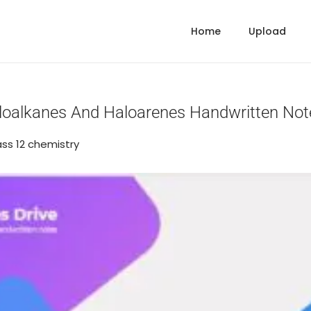
Home
Upload
aloalkanes And Haloarenes Handwritten No
sted in
ass 12 chemistry