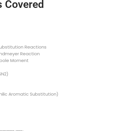
s Covered
ubstitution Reactions
andmeyer Reaction
 Dipole Moment
SN2)
ilic Aromatic Substitution)