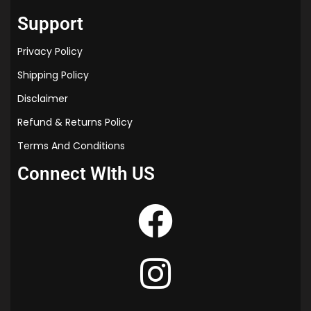
t
Support
t
e
Privacy Policy
n
N
Shipping Policy
o
Disclaimer
t
e
Refund & Returns Policy
s
Terms And Conditions
P
D
Connect WIth US
F
F
r
e
e
D
o
w