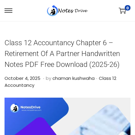
0
Class 12 Accountancy Chapter 6 –
Retirement Of A Partner Handwritten
Notes PDF Free Download (2025-26)
.
.
Posted on
Posted in
O
October 4, 2025
by
chaman kushwaha
Class 12
c
Accountancy
t
o
b
e
r
2
4