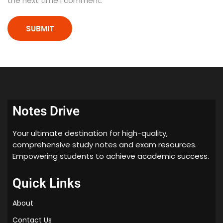
the next time I comment.
o
n
o
f
a
P
a
r
t
n
Notes Drive
e
r
Your ultimate destination for high-quality,
|
comprehensive study notes and exam resources.
H
Empowering students to achieve academic success.
a
n
Quick Links
d
w
About
r
i
Contact Us