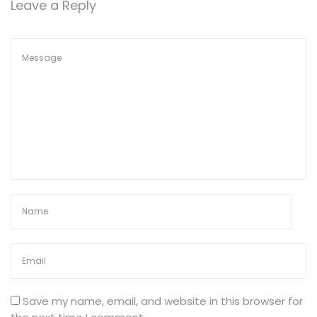
Leave a Reply
n
c
y
C
h
a
p
t
e
r
5
–
A
d
m
i
s
s
Save my name, email, and website in this browser for
i