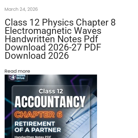
e
March 24, 2026
s
P
Class 12 Physics Chapter 8
D
Electromagnetic Waves
F
Handwritten Notes Pdf
F
Download 2026-27 PDF
r
e
Download 2026
e
D
Read more
o
w
n
l
o
a
d
2
0