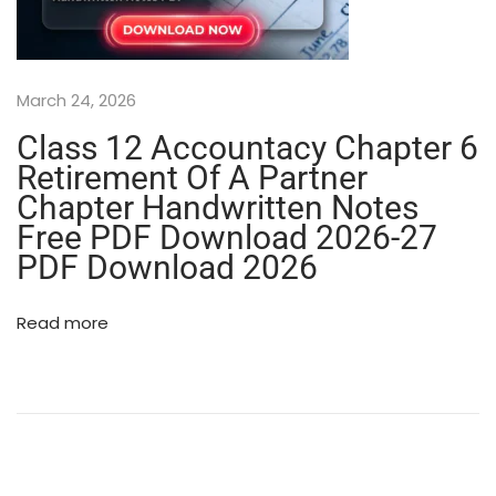
2
5
-
2
March 24, 2026
6
C
Class 12 Accountacy Chapter 6
l
Retirement Of A Partner
a
Chapter Handwritten Notes
s
s
Free PDF Download 2026-27
1
PDF Download 2026
2
A
Read more
c
c
o
u
n
t
a