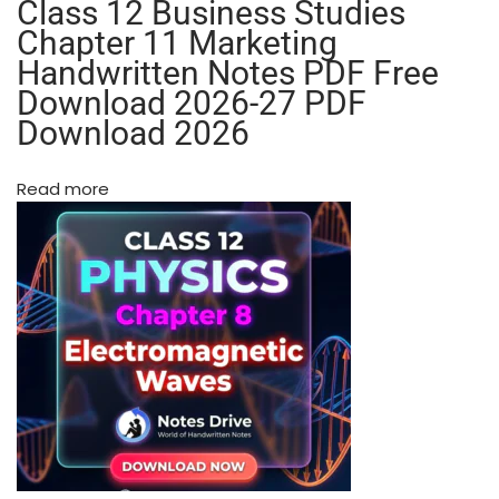
Class 12 Business Studies
p
Chapter 11 Marketing
t
Handwritten Notes PDF Free
e
Download 2026-27 PDF
r
Download 2026
s
H
a
Read more
n
d
w
r
i
t
t
e
n
N
o
t