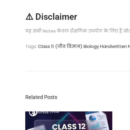
⚠️ Disclaimer
यह सभी Notes केवल शैक्षणिक उपयोग के लिए हैं औ
Tags
:
Class 11 (जीव विज्ञान) Biology Handwritten
C
l
a
s
s
1
1
Related Posts
(
र
सा
य
न