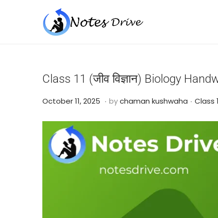
Class 11 (जीव विज्ञान) Biology Han
.
.
Posted on
Posted
O
October 11, 2025
by
chaman kushwaha
Class 
c
t
o
b
e
r
2
4
,
2