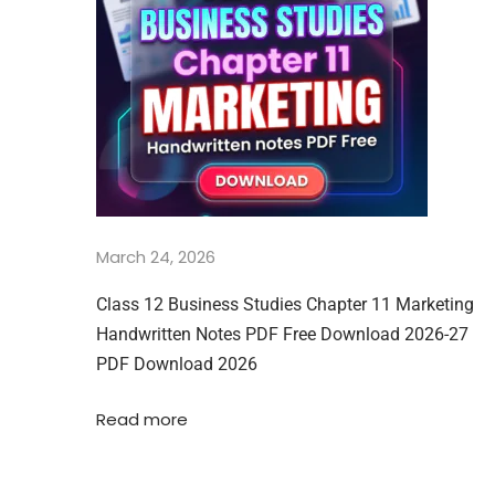
वि
ज्ञा
न
)
C
h
e
m
i
s
March 24, 2026
t
r
Class 12 Business Studies Chapter 11 Marketing
y
Handwritten Notes PDF Free Download 2026-27
H
PDF Download 2026
a
n
d
Read more
w
r
i