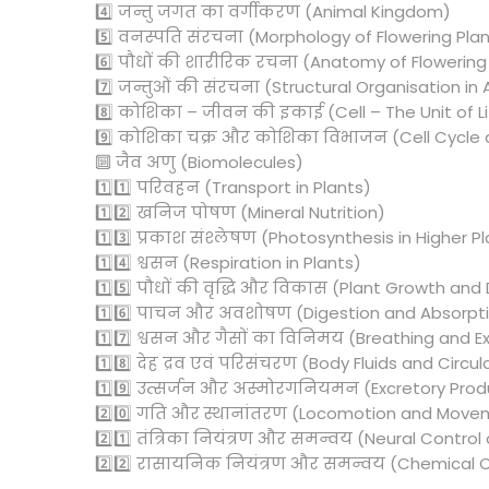
4️⃣ जन्तु जगत का वर्गीकरण (Animal Kingdom)
5️⃣ वनस्पति संरचना (Morphology of Flowering Pla
6️⃣ पौधों की शारीरिक रचना (Anatomy of Flowering
7️⃣ जन्तुओं की संरचना (Structural Organisation in
8️⃣ कोशिका – जीवन की इकाई (Cell – The Unit of Li
9️⃣ कोशिका चक्र और कोशिका विभाजन (Cell Cycle an
🔟 जैव अणु (Biomolecules)
1️⃣1️⃣ परिवहन (Transport in Plants)
1️⃣2️⃣ खनिज पोषण (Mineral Nutrition)
1️⃣3️⃣ प्रकाश संश्लेषण (Photosynthesis in Higher P
1️⃣4️⃣ श्वसन (Respiration in Plants)
1️⃣5️⃣ पौधों की वृद्धि और विकास (Plant Growth a
1️⃣6️⃣ पाचन और अवशोषण (Digestion and Absorpt
1️⃣7️⃣ श्वसन और गैसों का विनिमय (Breathing and 
1️⃣8️⃣ देह द्रव एवं परिसंचरण (Body Fluids and Circul
1️⃣9️⃣ उत्सर्जन और अस्मोरगनियमन (Excretory Produ
2️⃣0️⃣ गति और स्थानांतरण (Locomotion and Move
2️⃣1️⃣ तंत्रिका नियंत्रण और समन्वय (Neural Contro
2️⃣2️⃣ रासायनिक नियंत्रण और समन्वय (Chemical C