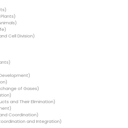
nts)
 Plants)
 Animals)
fe)
d Cell Division)
lants)
nd Development)
ion)
Exchange of Gases)
ation)
cts and Their Elimination)
ment)
l and Coordination)
oordination and Integration)