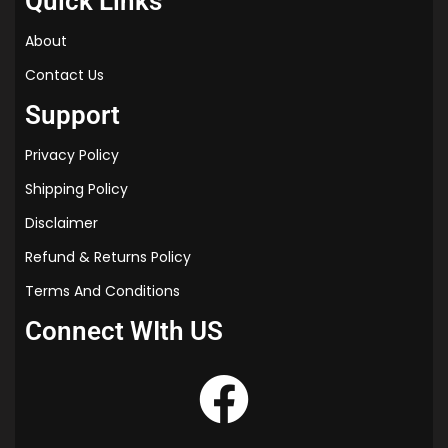
Quick Links
u
m
About
|
2
Contact Us
0
Support
2
5
Privacy Policy
-
2
Shipping Policy
6
Disclaimer
Refund & Returns Policy
Terms And Conditions
Connect WIth US