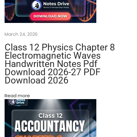
d
N
o
t
e
March 24, 2026
s
(
Class 12 Physics Chapter 8
W
Electromagnetic Waves
i
Handwritten Notes Pdf
r
Download 2026-27 PDF
o
B
Download 2026
i
n
Read more
d
i
n
g
)
C