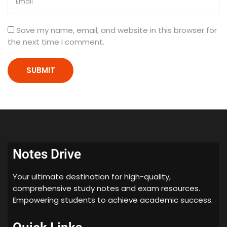
n
N
Save my name, email, and website in this browser for
o
the next time I comment.
t
e
s
P
D
F
|
H
i
n
Notes Drive
d
i
Your ultimate destination for high-quality,
M
comprehensive study notes and exam resources.
e
Empowering students to achieve academic success.
d
i