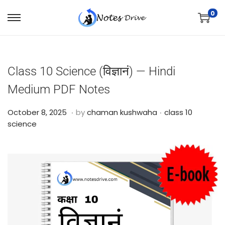
0
Class 10 Science (विज्ञानं) — Hindi
Medium PDF Notes
.
.
Posted on
Posted in
O
October 8, 2025
by
chaman kushwaha
class 10
c
science
t
o
b
e
r
2
4
,