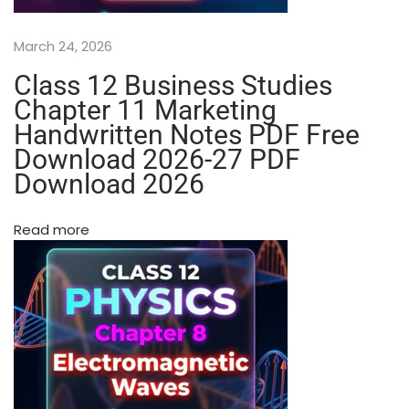
)
—
March 24, 2026
H
i
Class 12 Business Studies
n
Chapter 11 Marketing
d
Handwritten Notes PDF Free
i
Download 2026-27 PDF
M
Download 2026
e
d
i
Read more
u
m
P
r
i
n
t
e