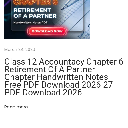
l
a
s
s
1
0
वि
March 24, 2026
ज्ञा
न
Class 12 Accountacy Chapter 6
(
Retirement Of A Partner
S
Chapter Handwritten Notes
c
i
Free PDF Download 2026-27
e
PDF Download 2026
n
c
Read more
e
)
A