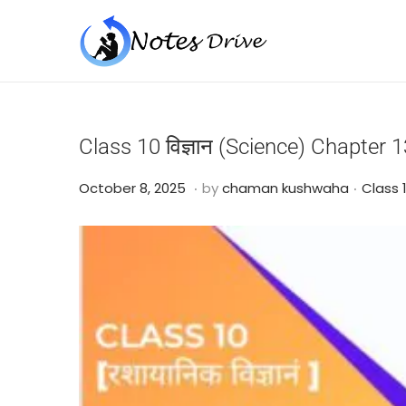
Class 10 विज्ञान (Science) Chapter 1
.
.
Posted on
Posted
O
October 8, 2025
by
chaman kushwaha
Class 1
c
t
o
b
e
r
2
4
,
2