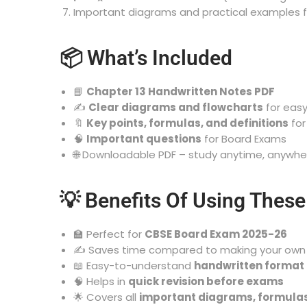
Important diagrams and practical examples 
📦 What’s Included
📘
Chapter 13 Handwritten Notes PDF
✍️
Clear diagrams and flowcharts
for eas
🔖
Key points, formulas, and definitions
for
🧠
Important questions
for Board Exams
🌐 Downloadable PDF – study anytime, anywhe
💡 Benefits Of Using Thes
🏫 Perfect for
CBSE Board Exam 2025-26
✍️ Saves time compared to making your own
📖 Easy-to-understand
handwritten format
🧠 Helps in
quick revision before exams
🌟 Covers all
important diagrams, formula