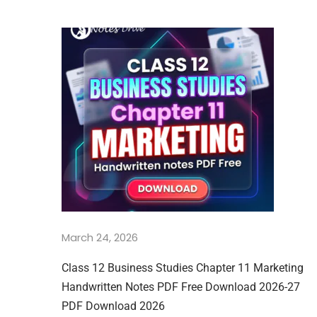
ज्ञा
न
(
S
c
i
e
n
c
e
)
C
h
a
March 24, 2026
p
t
Class 12 Business Studies Chapter 11 Marketing
e
Handwritten Notes PDF Free Download 2026-27
r
PDF Download 2026
7