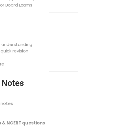
for Board Exams
y understanding
 quick revision
re
e Notes
 notes
s & NCERT questions