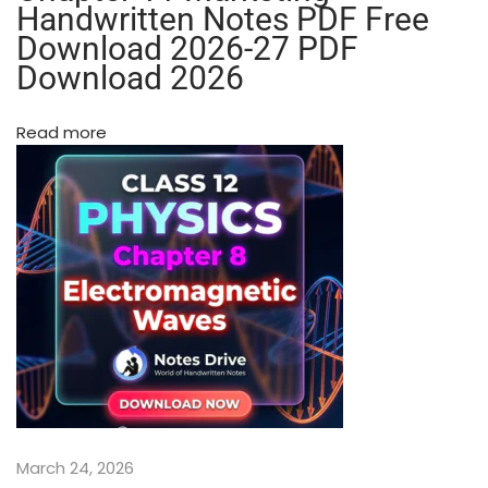
Handwritten Notes PDF Free
e
Download 2026-27 PDF
d
Download 2026
i
u
m
Read more
P
D
F
N
o
t
e
s
C
l
a
s
s
March 24, 2026
1