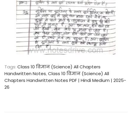
Tags
:
Class 10 विज्ञान (Science) All Chapters
Handwritten Notes
,
Class 10 विज्ञान (Science) All
Chapters Handwritten Notes PDF | Hindi Medium | 2025-
26
C
l
a
s
s
1