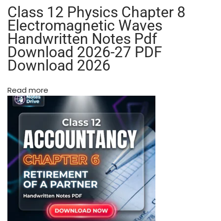
0
Class 12 Physics Chapter 8
वि
Electromagnetic Waves
ज्ञा
Handwritten Notes Pdf
न
Download 2026-27 PDF
(
S
Download 2026
c
i
Read more
e
n
c
e
)
A
l
l
C
h
a
p