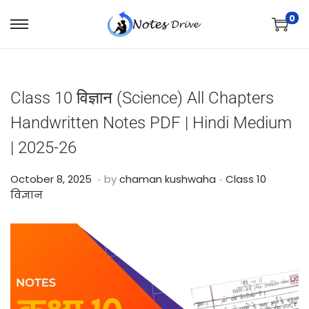
0
Class 10 विज्ञान (Science) All Chapters
Handwritten Notes PDF | Hindi Medium
| 2025-26
.
.
Posted on
Posted in
O
October 8, 2025
by
chaman kushwaha
Class 10
c
विज्ञान
t
o
b
e
r
2
4