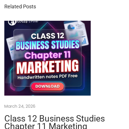
0
Related Posts
S
c
i
e
n
c
e
(
वि
ज्ञा
नं
)
—
H
i
March 24, 2026
n
d
Class 12 Business Studies
i
Chapter 11 Marketing
M