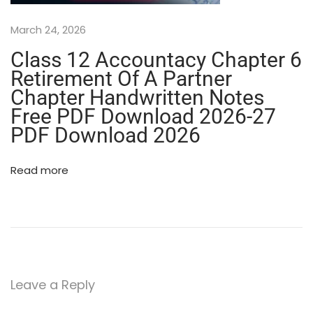
t
March 24, 2026
e
r
Class 12 Accountacy Chapter 6
s
Retirement Of A Partner
N
Chapter Handwritten Notes
o
t
Free PDF Download 2026-27
e
PDF Download 2026
s
P
Read more
D
F
|
H
i
n
d
Leave a Reply
i
M