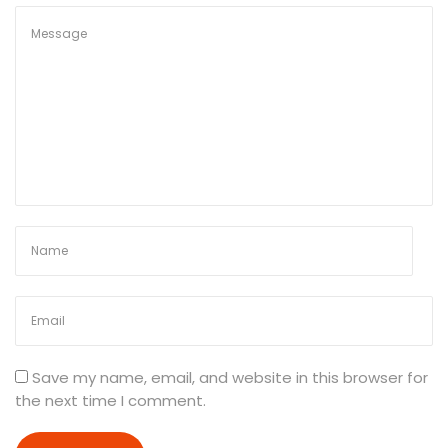
e
d
i
u
m
|
2
0
2
5
-
2
6
Save my name, email, and website in this browser for
the next time I comment.