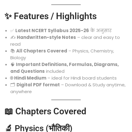
✨ Features / Highlights
✅
Latest NCERT Syllabus 2025-26
के अनुसार
✍️
Handwritten-style Notes
– clear and easy to
read
📚
All Chapters Covered
– Physics, Chemistry,
Biology
🧠
Important Definitions, Formulas, Diagrams,
and Questions
included
🌐
Hindi Medium
– ideal for Hindi board students
🗂️
Digital PDF format
– Download & Study anytime,
anywhere
📖 Chapters Covered
🔬 Physics (भौतिकी)