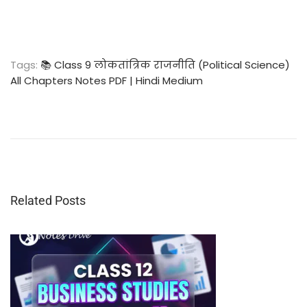
Tags
:
📚 Class 9 लोकतांत्रिक राजनीति (Political Science)
All Chapters Notes PDF | Hindi Medium
📚
C
l
a
s
s
9
Related Posts
H
i
s
t
o
r
y