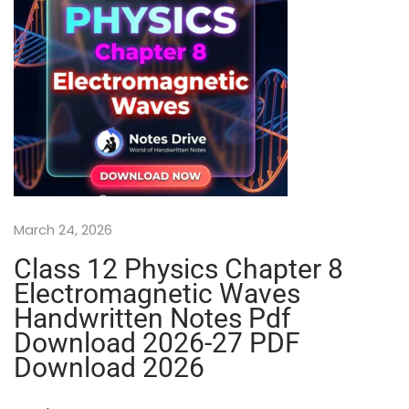
t
e
s
P
D
F
|
H
i
n
d
March 24, 2026
i
M
Class 12 Physics Chapter 8
e
Electromagnetic Waves
d
Handwritten Notes Pdf
i
Download 2026-27 PDF
u
m
Download 2026
🗺️
C