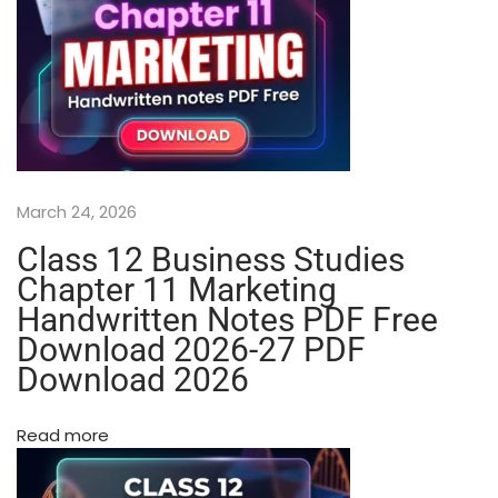
(
इ
ति
हा
स
)
A
l
March 24, 2026
l
C
Class 12 Business Studies
h
Chapter 11 Marketing
a
Handwritten Notes PDF Free
p
Download 2026-27 PDF
t
Download 2026
e
r
s
Read more
N
o