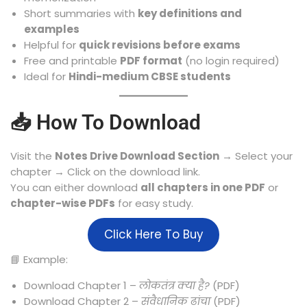
Short summaries with
key definitions and
examples
Helpful for
quick revisions before exams
Free and printable
PDF format
(no login required)
Ideal for
Hindi-medium CBSE students
📥 How To Download
Visit the
Notes Drive Download Section
→ Select your
chapter → Click on the download link.
You can either download
all chapters in one PDF
or
chapter-wise PDFs
for easy study.
Click Here To Buy
📘 Example:
Download Chapter 1 –
लोकतंत्र क्या है?
(PDF)
Download Chapter 2 –
संवैधानिक ढांचा
(PDF)