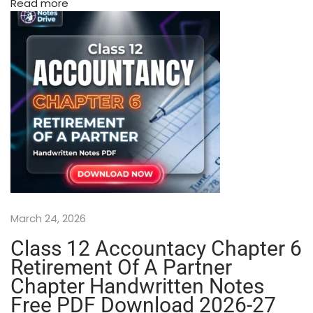
Read more
l
a
s
s
9
भू
गो
ल
(
G
e
o
g
March 24, 2026
r
a
Class 12 Accountacy Chapter 6
p
Retirement Of A Partner
h
Chapter Handwritten Notes
y
)
Free PDF Download 2026-27