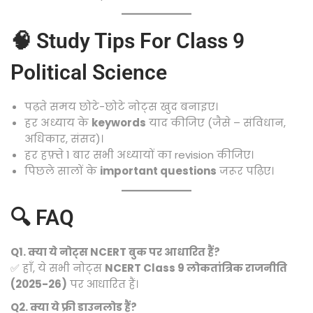
🧠 Study Tips For Class 9
Political Science
पढ़ते समय छोटे-छोटे नोट्स खुद बनाइए।
हर अध्याय के
keywords
याद कीजिए (जैसे – संविधान,
अधिकार, संसद)।
हर हफ़्ते 1 बार सभी अध्यायों का revision कीजिए।
पिछले सालों के
important questions
जरूर पढ़िए।
🔍 FAQ
Q1. क्या ये नोट्स NCERT बुक पर आधारित हैं?
✅ हाँ, ये सभी नोट्स
NCERT Class 9 लोकतांत्रिक राजनीति
(2025-26)
पर आधारित हैं।
Q2. क्या ये फ्री डाउनलोड हैं?