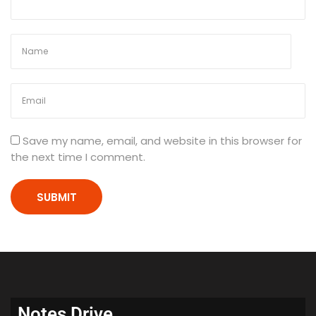
H
i
n
d
i
M
e
d
Save my name, email, and website in this browser for
i
the next time I comment.
u
m
Notes Drive