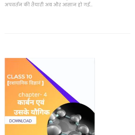
अपवर्तन की तैयारी अब और आसान हो गई…
b
e
r
2
4
,
2
0
2
5