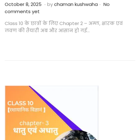
.
.
Posted on
O
October 8, 2025
by
chaman kushwaha
No
c
comments yet
t
Class 10 के छात्रों के लिए Chapter 2 – अम्ल, क्षारक एवं
o
लवण की तैयारी अब और आसान हो गई…
b
e
r
2
4
,
2
0
2
5