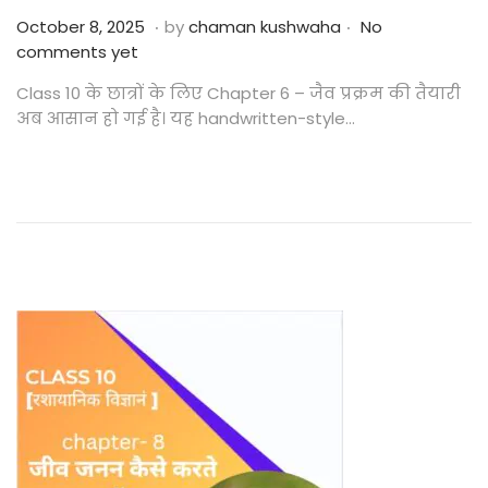
.
.
Posted on
O
October 8, 2025
by
chaman kushwaha
No
c
comments yet
t
Class 10 के छात्रों के लिए Chapter 6 – जैव प्रक्रम की तैयारी
o
अब आसान हो गई है। यह handwritten-style…
b
e
r
2
4
,
2
0
2
5